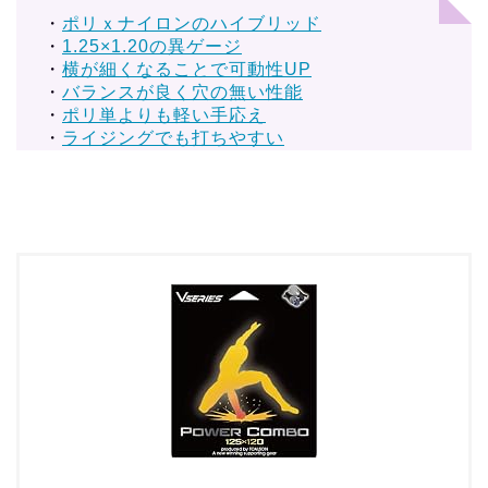
・
ポリｘナイロンのハイブリッド
・
1.25×1.20の異ゲージ
・
横が細くなることで可動性UP
・
バランスが良く穴の無い性能
・
ポリ単よりも軽い手応え
・
ライジングでも打ちやすい