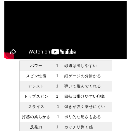
パワー
1
球速は出しやすい
スピン性能
1
細ゲージの分掛かる
アシスト
1
弾いて飛んでくれる
トップスピン
1
回転は掛けやすい印象
スライス
-1
弾きが強く乗せにくい
打感の柔らかさ
-1
ポリ的な硬さもある
反発力
1
カッチリ弾く感