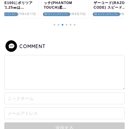
(PHANTOM
ザーコード(RAZOR
弾きの良いハイブリ
UCH)柔...
CODE) スピード...
になった！BRIO1....
2021年8月15日
2019年10月6日
2019年8
-ストリングインプレ
02-ストリングインプレ
01-ラケットインプレ
COMMENT