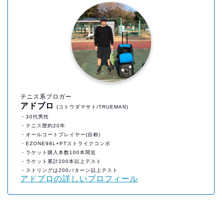
テニス系ブロガー
アドブロ
(コトウダマサト/TRUEMAN)
・30代男性
・テニス歴約20年
・オールコートプレイヤー(自称)
・EZONE98L+PTストライクコンボ
・ラケット購入本数100本間近
・ラケット累計200本以上テスト
・ストリングは200パターン以上テスト
アドブロの詳しいプロフィール