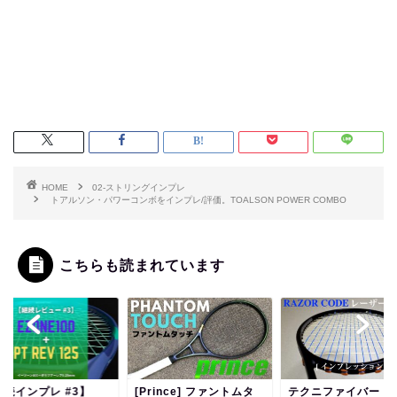
HOME
02-ストリングインプレ
トアルソン・パワーコンボをインプレ/評価。TOALSON POWER COMBO
こちらも読まれています
rince] ファントムタ
テクニファイバー・レー
縦ナイロンにしたら