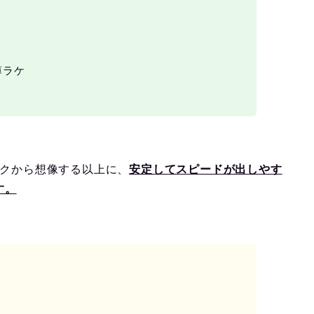
薄ラケ
ックから想像する以上に、
安定してスピードが出しやす
す。