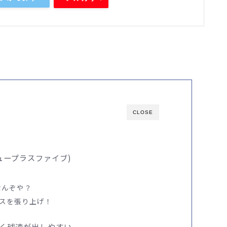
CLOSE
ュープラスファイブ)
はなんぞや？
スを張り上げ！
く球速が出しやすい