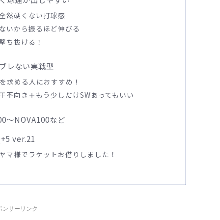
全然硬くない打球感
ないから振るほど伸びる
撃ち抜ける！
ブレない実戦型
ケを求める人におすすめ！
干不向き＋もう少しだけSWあってもいい
0〜NOVA100など
 ver.21
ヤマ様でラケットお借りしました！
ポンサーリンク