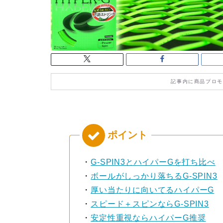
記事内に商品プロモ
・
G-SPIN3とハイパーGを打ち比べ
・
ボールがしっかり落ちるG-SPIN3
・
厚い当たりに向いてるハイパーG
・
スピード＋スピンならG-SPIN3
・
安定性重視ならハイパーG推奨