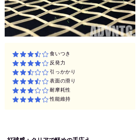
食いつき
反発力
引っかかり
表面の滑り
耐摩耗性
性能維持