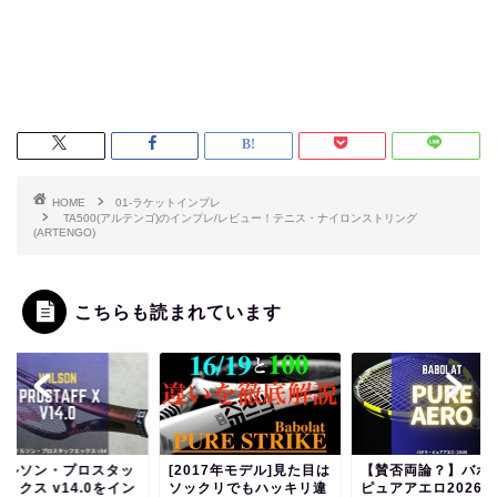
HOME
01-ラケットインプレ
TA500(アルテンゴ)のインプレ/レビュー！テニス・ナイロンストリング
(ARTENGO)
こちらも読まれています
イルソン・プロスタッ
[2017年モデル]見た目は
【賛否両論？】バボ
ックス v14.0をイン
ソックリでもハッキリ違
ピュアアエロ2026