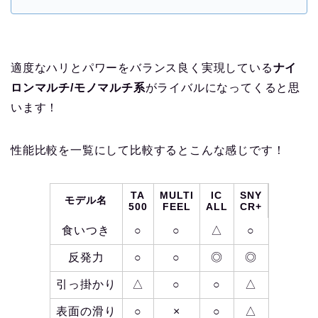
適度なハリとパワーをバランス良く実現している
ナイ
ロンマルチ/モノマルチ系
がライバルになってくると思
います！
性能比較を一覧にして比較するとこんな感じです！
TA
MULTI
IC
SNY
モデル名
500
FEEL
ALL
CR+
食いつき
○
○
△
○
反発力
○
○
◎
◎
引っ掛かり
△
○
○
△
表面の滑り
○
×
○
△