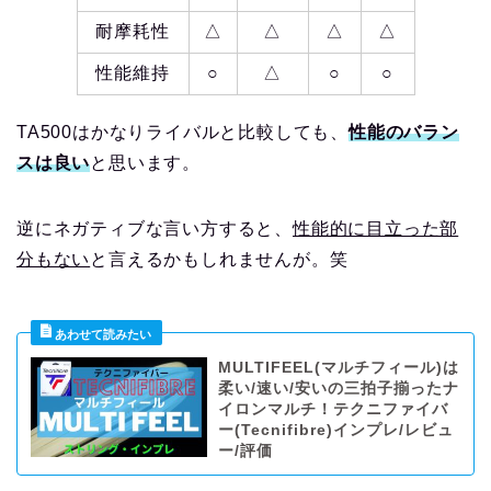
耐摩耗性
△
△
△
△
性能維持
○
△
○
○
TA500はかなりライバルと比較しても、
性能のバラン
スは良い
と思います。
逆にネガティブな言い方すると、
性能的に目立った部
分もない
と言えるかもしれませんが。笑
MULTIFEEL(マルチフィール)は
柔い/速い/安いの三拍子揃ったナ
イロンマルチ！テクニファイバ
ー(Tecnifibre)インプレ/レビュ
ー/評価