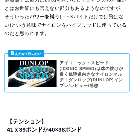
とはお世辞にも言えない部分もあるようなのですが、
そういった
パワーを補う
(＋EXバイトだけでは飛ばな
い)という意味でナイロンをハイブリッドに使っている
のだと思われます。
アイコニック・スピード
(ICONIC SPEED)は球の抜けが
良く低弾道向きなナイロンマル
チ｜ダンロップ(DUNLOP)イン
プレ/レビュー/感想
【テンション】
41ｘ39ポンドか40×38ポンド