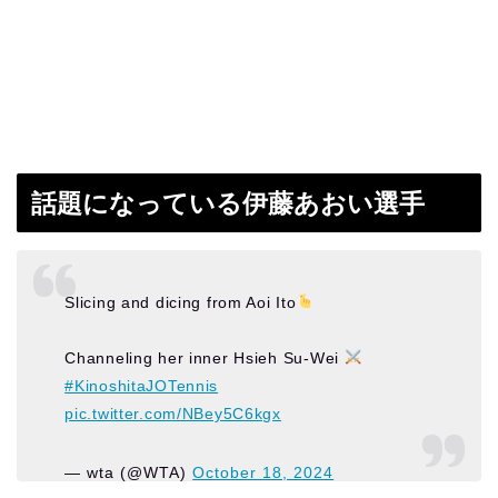
話題になっている伊藤あおい選手
Slicing and dicing from Aoi Ito
Channeling her inner Hsieh Su-Wei
#KinoshitaJOTennis
pic.twitter.com/NBey5C6kgx
— wta (@WTA)
October 18, 2024