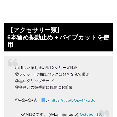
【アクセサリー類】
6本留め振動止め＋バイブカットを使
用
①細長い振動止め※LXシリーズ純正
②ラケットは性能.バッグは好きな色で選ぶ
③黒いグリップテープ
④審判との握手前に観客にお辞儀
①+②+③+④＝
い
https://t.co/BOpy44kwBo
— KAMIJOです。 (@kamijonaoto)
October 18,