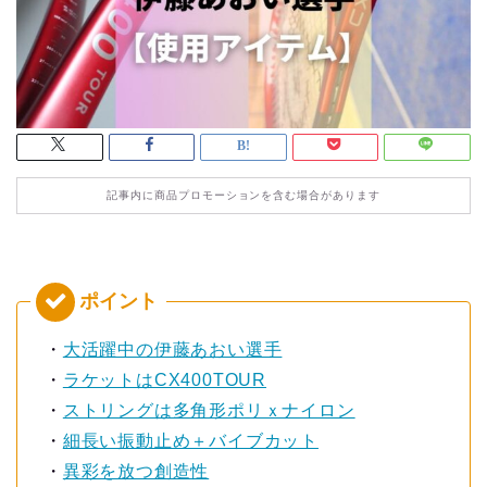
記事内に商品プロモーションを含む場合があります
・
大活躍中の伊藤あおい選手
・
ラケットはCX400TOUR
・
ストリングは多角形ポリｘナイロン
・
細長い振動止め＋バイブカット
・
異彩を放つ創造性