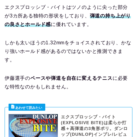
エクスプロッシブ・バイトはツノのように尖った部分
が3カ所ある独特の形状をしており、
弾道の持ち上がり
の
良さ
とホールド感
に優れています。
しかも太いほうの1.32mmをチョイスされており、かな
り強いホールド感があるのではないかと推測できま
す。
伊藤選手の
ペースや弾道を自在に変えるテニス
に必要
な特性なのかもしれません。
エクスプロッシブ・バイト
(EXPLOSIVE BITE)は柔らか打
感＋高弾道の3角形ポリ。ダンロ
ップ(DUNLOP)インプレ/レビュ