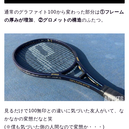
通常のグラファイト100から変わった部分は
①フレーム
の厚みが増加
、
②グロメットの構造
のふたつ。
見るだけで100無印との違いに気づいた友人がいて、な
かなかの変態だなと笑
(※僕も気づいた側の人間なので変態か・・・)