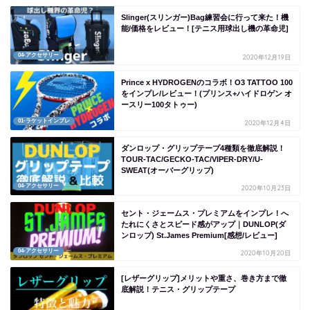
Slinger(スリンガー)Bag練習会に行って来た！機
能/価格をレビュー！[テニス用球出し機の革命児]
04-アクセサリー
2020年12月19日
Prince x HYDROGENのコラボ！O3 TATTOO 100
をインプレ/レビュー！(プリンス+ハイドロゲン オ
ースリー100タトゥー)
01-ラケットインプレ
2020年12月4日
ダンロップ・グリップテープ4種類を徹底解説！
TOUR-TAC/GECKO-TAC/VIPER-DRY/U-
SWEAT(オーバーグリップ)
04-アクセサリー
2020年10月23日
セント・ジェームス・プレミアムをインプレ！へ
たれにくさとスピード感がアップ｜DUNLOP(ダ
ンロップ) St.James Premium[感想/レビュー]
04-アクセサリー
2020年10月20日
[レザーグリップ]メリットや重さ、巻き方まで徹
底解説！テニス・グリップテープ