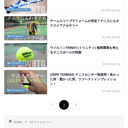
01-ラケットインプレ
2020年3月29日
アームスリーブでフォームが安定？テニスにもオ
ススメアクセサリー
04-アクセサリー
2020年1月28日
ウイルソンTRINITI (トリニティ) 地球環境を考え
るテニスボールの性能
04-アクセサリー
2020年1月7日
[ZEPP TENNIS2] テニスセンサー初使用！良かっ
た所・悪かった所。ファーストインプレッショ
ン！
04-アクセサリー
2019年12月3日
1
2
3
HOME
04-アクセサリー