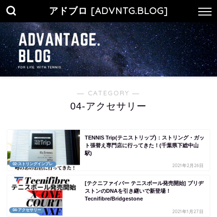
アドブロ [ADVNTG.BLOG]
― CATEGORY ―
04-アクセサリー
TENNIS Trip(テニストリップ)：ストリング・ガッ
ト張替え専門店に行ってきた！(千葉県下総中山
駅)
02-ストリングインプレ
2021年2月26日
[テクニファイバー テニスボール発売開始] ブリヂ
ストンのDNAを引き継いで新登場！
Tecnifibre/Bridgestone
04-アクセサリー
2021年1月27日