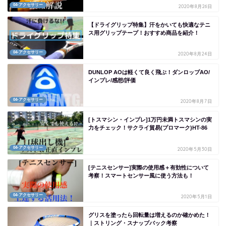
04-アクセサリー
2020年8月26日
【ドライグリップ特集】汗をかいても快適なテニ
ス用グリップテープ！おすすめ商品を紹介！
04-アクセサリー
2020年8月24日
DUNLOP AOは軽くて良く飛ぶ！ダンロップAO/
インプレ/感想/評価
04-アクセサリー
2020年8月7日
[トスマシン・インプレ]1万円未満トスマシンの実
力をチェック！サクライ貿易(プロマーク)HT-86
04-アクセサリー
2020年5月30日
[テニスセンサー]実際の使用感＋有効性について
考察！スマートセンサー風に使う方法も！
04-アクセサリー
2020年5月1日
グリスを塗ったら回転量は増えるのか確かめた！
｜ストリング・スナップバック考察