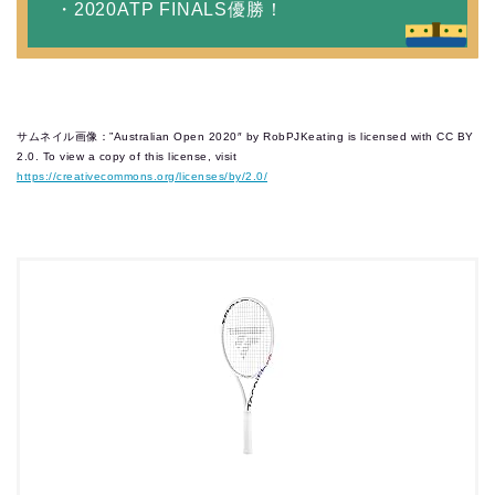
・2020ATP FINALS優勝！
サムネイル画像：”Australian Open 2020″ by RobPJKeating is licensed with CC BY
2.0. To view a copy of this license, visit
https://creativecommons.org/licenses/by/2.0/