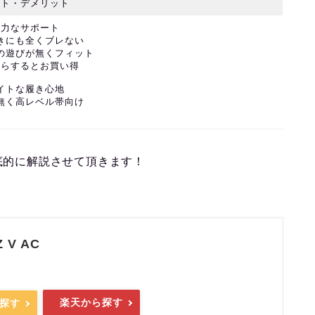
ット・デメリット
強力なサポート
動きにも全くブレない
ーの遊びが無くフィット
からするとお買い得
タイトな履き心地
が無く高レベル帯向け
底的に解説させて頂きます！
 V AC
)
楽天から探す
ら探す