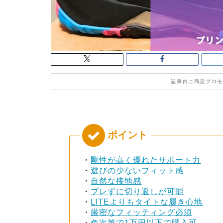
記事内に商品プロモ
・
剛性が高く優れたサポート力
・
遊びの少ないフィット感
・
自然な接地感
・
ブレずに切り返しが可能
・
LITEよりもタイトな履き心地
・
厳密なフィッティング必須
・
色次第で1万円以下で購入可