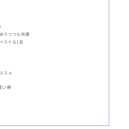
G
ありつつも快適
ベストな1足
ススメ
買い得