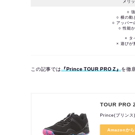
メリ
○ 
○ 横の
○ アッパ
○ 性能
× 
× 遊び
この記事では
『Prince TOUR PRO Z』
を徹
TOUR PRO Z
Prince(プリンス
Amazonか