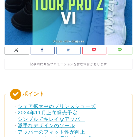
記事内に商品プロモーションを含む場合があります
・
シェア拡大中のプリンスシューズ
・
2024年11月上旬発売予定
・
シンプルでキレイなアッパー
・
派手なデザインのソール
・
アッパーのフィット性が向上