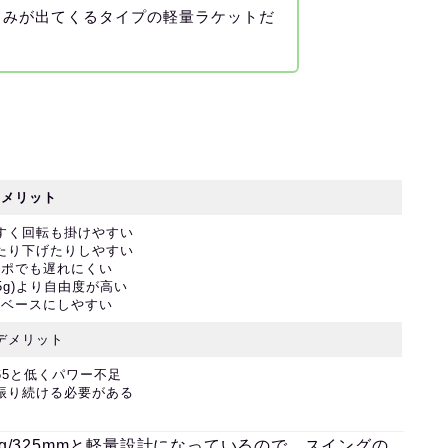
旨みが出てくるタイプの軽量ラケットだ
メリット
すく回転も掛けやすい
たり下げたりしやすい
ンポでも遅れにくい
305g)より自由度が高い
ムベースにしやすい
デメリット
65と低くパワー不足
振り続ける必要がある
90g/325mmと軽量設計になっているので、スイングの