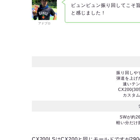
ビュンビュン振り回してこそ
と感じました！
アドブロ
振り回しや
弾道を上げ
速いテ
CX200(
カスタ
SWが約2
軽い分だけ
CX200LSはCX200と同じモールドですが2