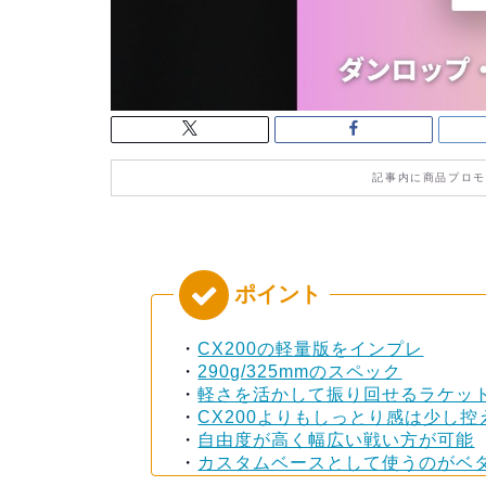
記事内に商品プロモ
・
CX200の軽量版をインプレ
・
290g/325mmのスペック
・
軽さを活かして振り回せるラケッ
・
CX200よりもしっとり感は少し控
・
自由度が高く幅広い戦い方が可能
・
カスタムベースとして使うのがベ