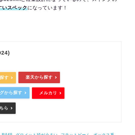
すいスペック
になっています！
024)
楽天から探す
ら探す
ングから探す
メルカリ
ちら
, 
RA65
, 
グロメット径が小さい
, 
フラットビーム
, 
ボックス系
, 