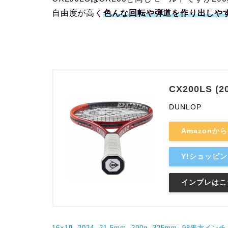
自由度が高く
色んな回転や弾道を作り出しや
CX200LS (2
DUNLOP
Amazonか
Y!ショッピ
インプレはこ
16×19
, 
2024
, 
21.5mm
, 
290g
, 
325mm
, 
98平方インチ