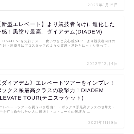
2023年1月15日
【新型エレベート】より競技者向けに進化した
予感！黒塗り最高。ダイアデム(DIADEM)
ELEVATE v3を先行テスト・食いつきと安心感がUP・より競技者向けの
付け・黒塗りはプロスタッフのような質感・意外とゆっくり振って …
2022年12月4日
《ダイアデム》エレベートツアーをインプレ！
ボックス系最高クラスの攻撃力！DIADEM
LEVATE TOUR(テニスラケット)
レベートツアーを買うべき理由！ ・ボックス系最高クラスの攻撃力・
手を打ち負かしたい人に最適！・ストロークの破壊力 …
2021年11月8日