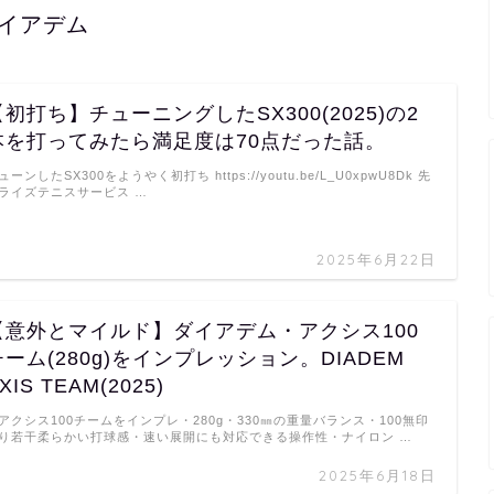
イアデム
【初打ち】チューニングしたSX300(2025)の2
本を打ってみたら満足度は70点だった話。
ューンしたSX300をようやく初打ち https://youtu.be/L_U0xpwU8Dk 先
ライズテニスサービス …
2025年6月22日
【意外とマイルド】ダイアデム・アクシス100
チーム(280g)をインプレッション。DIADEM
XIS TEAM(2025)
アクシス100チームをインプレ・280g・330㎜の重量バランス・100無印
り若干柔らかい打球感・速い展開にも対応できる操作性・ナイロン …
2025年6月18日