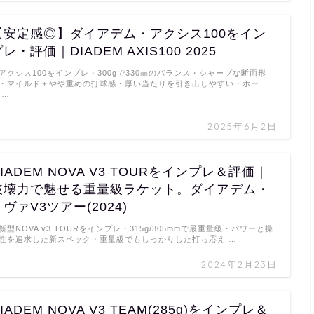
【安定感◎】ダイアデム・アクシス100をイン
レ・評価｜DIADEM AXIS100 2025
アクシス100をインプレ・300gで330㎜のバランス・シャープな断面形
・マイルド＋やや重めの打球感・厚い当たりを引き出しやすい・ホー
 …
2025年6月2日
DIADEM NOVA V3 TOURをインプレ＆評価｜
破壊力で魅せる重量級ラケット。ダイアデム・
ヴァV3ツアー(2024)
新型NOVA v3 TOURをインプレ・315g/305mmで最重量級・パワーと操
性を追求した新スペック・重量級でもしっかりした打ち応え …
2024年2月23日
IADEM NOVA V3 TEAM(285g)をインプレ＆