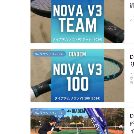
・
と
01-ラケットインプレ
・
厚
強
01-ラケットインプレ
D