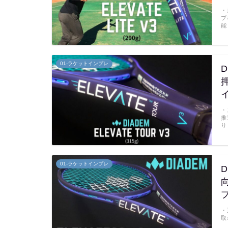
・
プ
能
01-ラケットインプレ
D
・
推
り
01-ラケットインプレ
D
・
取