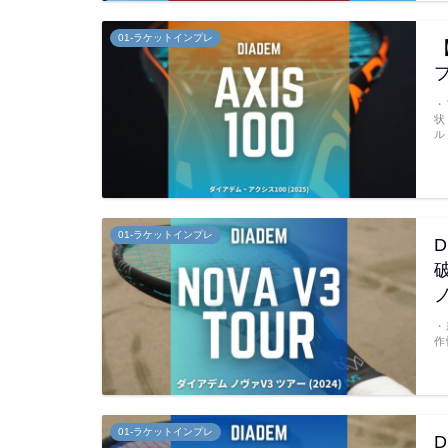
01-ラケットインプレ
プ
・
状
ル
01-ラケットインプレ
ノ
・
作
01-ラケットインプレ
D