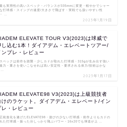
最も実用性の高いスペック・バランスが335mmに変更・軽やかでシャー
な打球感・スイングの速度/大きさで飛ばす・実戦でも扱いやすい性
・ …
2023年1月19日
IADEM ELEVATE TOUR V3(2023)は球威で
押し込む1本！ダイアデム・エレベートツアー/
インプレ・レビュー
スペックは前作を踏襲・少しカドが取れた打球感・315gが生み出す強い
進力・重さを使いこなせれば高い安定性・要求される体力/技術はかな
 …
2023年1月17日
IADEM ELEVATE98 V3(2023)は上級競技者
向けのラケット。ダイアデム・エレベート/イン
プレ・レビュー
正統進化を遂げたELEVATE98・遊びの少ない打球感・前作よりもカドの
れた打球感・振った分しっかり飛ぶパワー・16x20でも弾道が上 …