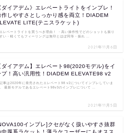
《ダイアデム》エレベートライトをインプレ！
操作しやすさとしっかり感を両立！DIADEM
LEVATE LITE(テニスラケット)
レベートライトを買うべき理由！ ・高い操作性でどのショットも振り
すい・軽くてもフィーリングは無印とほぼ同等・振れ …
2021年11月6日
【ダイアデム】エレベート98(2020モデル)をイ
プ！高い汎用性！DIADEM ELEVATE98 v2
記事は2020年に発売されたエレベート98 v2についてインプレしていま
。 最新モデルであるエレベート98v3のインプレについて …
2021年11月5日
[NOVA100インプレ]クセがなく扱いやすさ抜群
の中厚系ラケット！薄ラケユーザーにもオスス