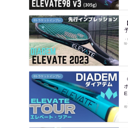
01-ラケットインプレ
・
味
01-ラケットインプレ
E
エ
相