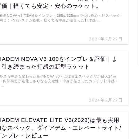
評価｜軽くても安定・安心のラケット。
新型NOVA v3 TEAMをインプレ・285g/325mmで少し軽め・他スペック
同じくFS2システム搭載・軽くても中身が詰まった打球感 …
2024年2月22日
DIADEM NOVA V3 100をインプレ＆評価｜よ
り引き締まった打感の新型ラケット
外見も中身も変わった新型NOVA v3・ほぼ黄金スペックだが最大24㎜
・内部構造が進化しさらなる安定性・中身が詰まったカッチリ打球感・
 …
2024年2月22日
IADEM ELEVATE LITE V3(2023)は最も実用
的なスペック。ダイアデム・エレベートライト/
インプレ・レビュー