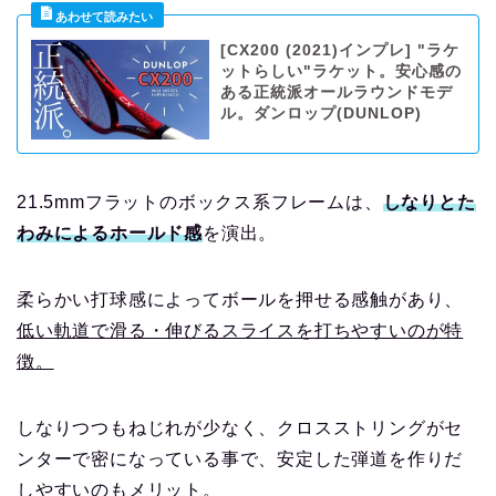
[CX200 (2021)インプレ] "ラケ
ットらしい"ラケット。安心感の
ある正統派オールラウンドモデ
ル。ダンロップ(DUNLOP)
21.5mmフラットのボックス系フレームは、
しなりとた
わみによるホールド感
を演出。
柔らかい打球感によってボールを押せる感触があり、
低い軌道で滑る・伸びるスライスを打ちやすいのが特
徴。
しなりつつもねじれが少なく、クロスストリングがセ
ンターで密になっている事で、安定した弾道を作りだ
しやすいのもメリット。