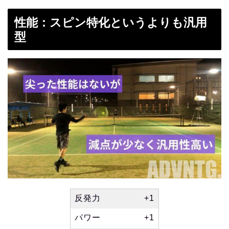
性能：スピン特化というよりも汎用
型
反発力
+1
パワー
+1