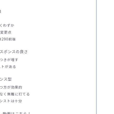
3
くわずか
らの変更点
は290前後
スポンスの良さ
つきが増す
ストがある
ンス型
つ方が効果的
なく無難に打てる
シストは十分
ンプレ動画はこちら！