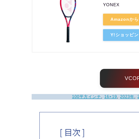
YONEX
Amazonか
Y!ショッピ
VCO
100平方インチ
, 
16×19
, 
2023年
, 
[ 目次 ]