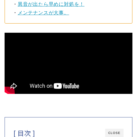
・
異音が出たら早めに対処を！
・
メンテナンスが大事。
[ 目次 ]
CLOSE