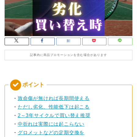
記事内に商品プロモーションを含む場合があります
・
致命傷が無ければ長期間使える
・
ただし劣化、性能低下は起こる
・
2～3年サイクルで買い替え推奨
・
中折れは実際には起こらない
・
グロメットなどの定期交換を