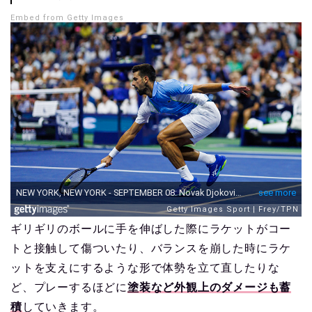
Embed from Getty Images
ギリギリのボールに手を伸ばした際にラケットがコー
トと接触して傷ついたり、バランスを崩した時にラケ
ットを支えにするような形で体勢を立て直したりな
ど、プレーするほどに
塗装など外観上のダメージも蓄
積
していきます。