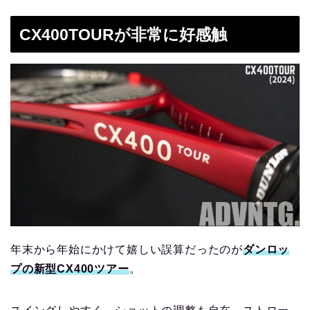
CX400TOURが非常に好感触
年末から年始にかけて嬉しい誤算だったのが
ダンロッ
プの新型CX400ツアー
。