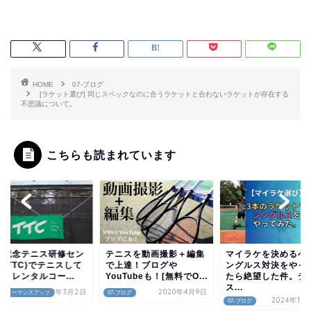
HOME
07-ブログ
[ラケット選び] 同じスペックなのに合うラケットと合わないラケットが存在する
不思議について。
こちらも読まれています
田記念テニス研修セン
テニスを動画撮影＋編集
マイラケを決めるべ
(TTC)でテニスして
で上達！ブログや
ングルス対決をやっ
！レンタルコー...
YouTubeも！[無料でO...
たら絶望した件。テ
ス...
2019年3月2日
2020年4月9日
-パフォーマンスアップ
07-ブログ
2024年10
07-ブログ