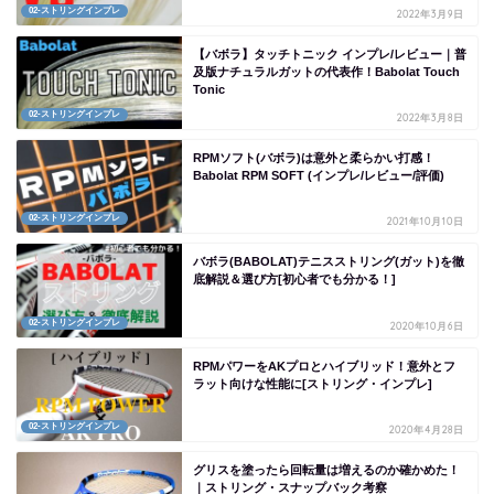
02-ストリングインプレ
2022年3月9日
【バボラ】タッチトニック インプレ/レビュー｜普
及版ナチュラルガットの代表作！Babolat Touch
Tonic
02-ストリングインプレ
2022年3月8日
RPMソフト(バボラ)は意外と柔らかい打感！
Babolat RPM SOFT (インプレ/レビュー/評価)
02-ストリングインプレ
2021年10月10日
バボラ(BABOLAT)テニスストリング(ガット)を徹
底解説＆選び方[初心者でも分かる！]
02-ストリングインプレ
2020年10月6日
RPMパワーをAKプロとハイブリッド！意外とフ
ラット向けな性能に[ストリング・インプレ]
02-ストリングインプレ
2020年4月28日
グリスを塗ったら回転量は増えるのか確かめた！
｜ストリング・スナップバック考察