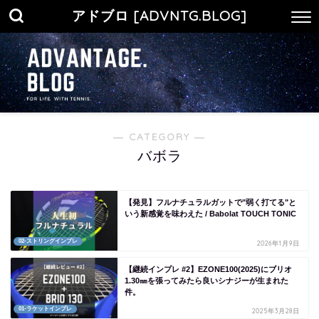
アドブロ [ADVNTG.BLOG]
― CATEGORY ―
バボラ
【発見】フルナチュラルガットで"弱く打てる"と
いう新感覚を味わえた / Babolat TOUCH TONIC
02-ストリングインプレ
2026年1月9日
【継続インプレ #2】EZONE100(2025)にブリオ
1.30㎜を張ってみたら良いシナジーが生まれた
件。
01-ラケットインプレ
2025年3月28日