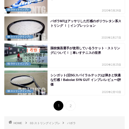
01-ラケットインプレ
2020年3月29日
バボラM7はアッサリした打感のポリウレタン系ス
トリング ！｜インプレッション
02-ストリングインプレ
2020年2月27日
国枝慎吾選手が使用しているラケット・ストリン
グについて！｜車いすテニスの世界
01-ラケットインプレ
2020年2月23日
シンガット(旧SGスパイラルテック)は弾きと快適
な打感！Babolat SYN GUT インプレ/レビュー/評
価
02-ストリングインプレ
2020年2月10日
1
2
HOME
02-ストリングインプレ
バボラ