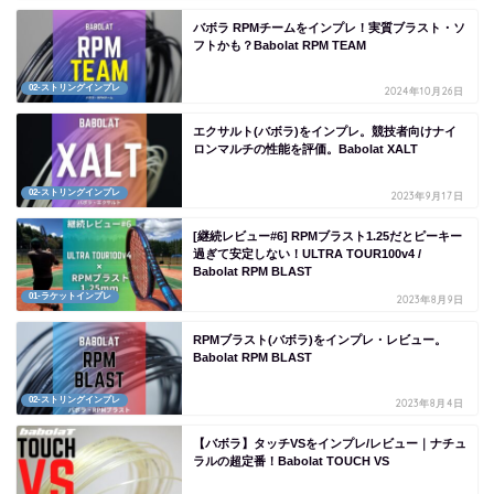
バボラ RPMチームをインプレ！実質ブラスト・ソ
フトかも？Babolat RPM TEAM
02-ストリングインプレ
2024年10月26日
エクサルト(バボラ)をインプレ。競技者向けナイ
ロンマルチの性能を評価。Babolat XALT
02-ストリングインプレ
2023年9月17日
[継続レビュー#6] RPMブラスト1.25だとピーキー
過ぎて安定しない！ULTRA TOUR100v4 /
Babolat RPM BLAST
01-ラケットインプレ
2023年8月9日
RPMブラスト(バボラ)をインプレ・レビュー。
Babolat RPM BLAST
02-ストリングインプレ
2023年8月4日
【バボラ】タッチVSをインプレ/レビュー｜ナチュ
ラルの超定番！Babolat TOUCH VS