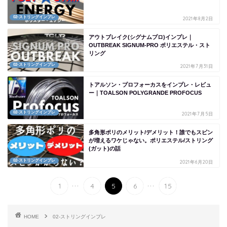
02-ストリングインプレ
2021年8月2日
アウトブレイク(シグナムプロ)インプレ｜
OUTBREAK SIGNUM-PRO ポリエステル・スト
リング
02-ストリングインプレ
2021年7月31日
トアルソン・プロフォーカスをインプレ・レビュ
ー｜TOALSON POLYGRANDE PROFOCUS
02-ストリングインプレ
2021年7月5日
多角形ポリのメリット/デメリット！誰でもスピン
が増えるワケじゃない。ポリエステル/ストリング
(ガット)の話
02-ストリングインプレ
2021年6月20日
...
...
1
4
5
6
15
HOME
02-ストリングインプレ