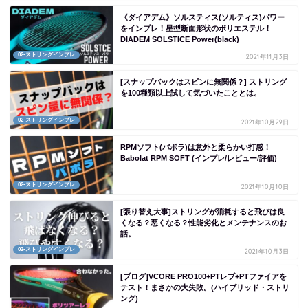
《ダイアデム》ソルスティス(ソルティス)パワー
をインプレ！星型断面形状のポリエステル！
DIADEM SOLSTICE Power(black)
02-ストリングインプレ
2021年11月3日
[スナップバックはスピンに無関係？] ストリング
を100種類以上試して気づいたこととは。
02-ストリングインプレ
2021年10月29日
RPMソフト(バボラ)は意外と柔らかい打感！
Babolat RPM SOFT (インプレ/レビュー/評価)
02-ストリングインプレ
2021年10月10日
[張り替え大事]ストリングが消耗すると飛びは良
くなる？悪くなる？性能劣化とメンテナンスのお
話。
02-ストリングインプレ
2021年10月3日
[ブログ]VCORE PRO100+PTレブ+PTファイアを
テスト！まさかの大失敗。(ハイブリッド・ストリ
ング)