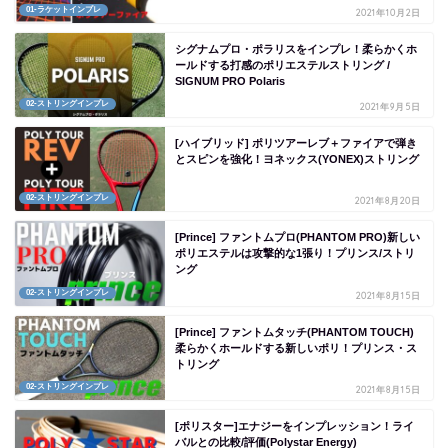
01-ラケットインプレ
2021年10月2日
シグナムプロ・ポラリスをインプレ！柔らかくホ
ールドする打感のポリエステルストリング /
SIGNUM PRO Polaris
02-ストリングインプレ
2021年9月5日
[ハイブリッド] ポリツアーレブ＋ファイアで弾き
とスピンを強化！ヨネックス(YONEX)ストリング
02-ストリングインプレ
2021年8月20日
[Prince] ファントムプロ(PHANTOM PRO)新しい
ポリエステルは攻撃的な1張り！プリンス/ストリ
ング
02-ストリングインプレ
2021年8月15日
[Prince] ファントムタッチ(PHANTOM TOUCH)
柔らかくホールドする新しいポリ！プリンス・ス
トリング
02-ストリングインプレ
2021年8月15日
[ポリスター]エナジーをインプレッション！ライ
バルとの比較/評価(Polystar Energy)