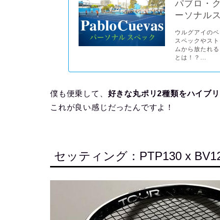
パブロ・クエ
ーソナル
ウルグアイのベ
スペックやスト
ムから放たれる
とは！？...
僕も便乗して、
好きな丸ポリ2種類をハイブ
これが良い感じだったんですよ！
セッティング：PTP130 x BV1