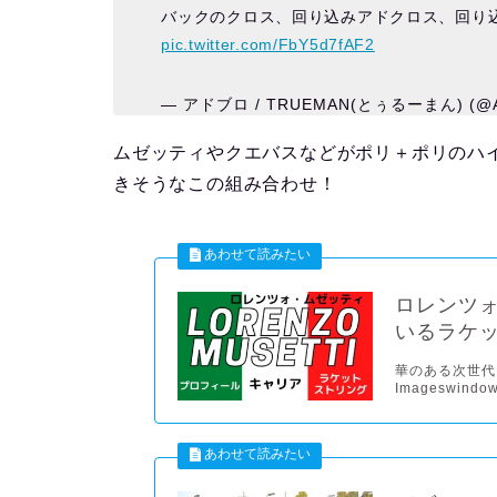
バックのクロス、回り込みアドクロス、回り込
pic.twitter.com/FbY5d7fAF2
— アドブロ / TRUEMAN(とぅるーまん) (@A
ムゼッティやクエバスなどがポリ＋ポリのハ
きそうなこの組み合わせ！
ロレンツ
いるラケット
華のある次世代オー
Imageswindow.