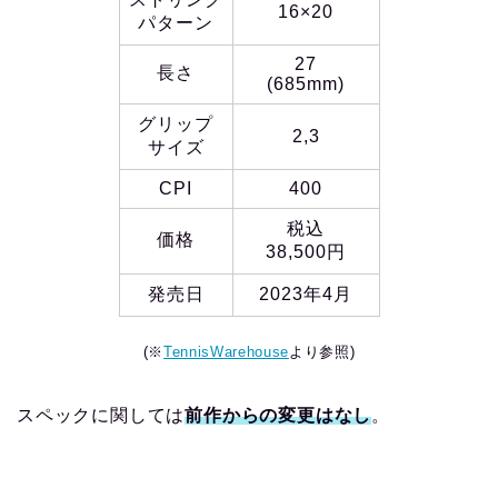
16×20
パターン
27
長さ
(685mm)
グリップ
2,3
サイズ
CPI
400
税込
価格
38,500円
発売日
2023年4月
(※
TennisWarehouse
より参照)
スペックに関しては
前作からの変更はなし
。