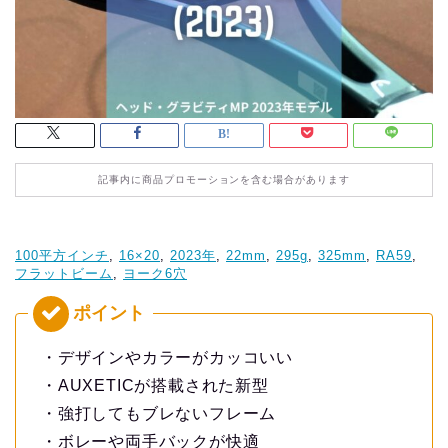
記事内に商品プロモーションを含む場合があります
100平方インチ
, 
16×20
, 
2023年
, 
22mm
, 
295g
, 
325mm
, 
RA59
, 
フラットビーム
, 
ヨーク6穴
・デザインやカラーがカッコいい
・AUXETICが搭載された新型
・強打してもブレないフレーム
・ボレーや両手バックが快適