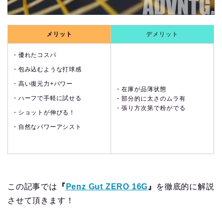
メリット
デメリット
・優れたコスパ
・包み込むような打球感
・高い復元力+パワー
・在庫が品薄状態
・ハーフで
手軽に試せる
・部分的に太さのムラ有
・張り方次第で粉がでる
・ショットが伸びる！
・自然なパワーアシスト
この記事では
『
Penz Gut ZERO 16G
』
を徹底的に解説
させて頂きます！