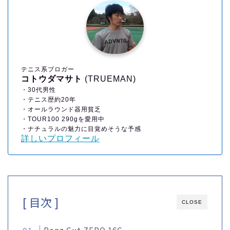
テニス系ブロガー
コトウダマサト
(TRUEMAN)
・30代男性
・テニス歴約20年
・オールラウンド器用貧乏
・TOUR100 290gを愛用中
・ナチュラルの魅力に目覚めそうな予感
詳しいプロフィール
[ 目次 ]
CLOSE
Penz Gut ZERO 16G