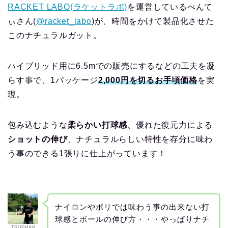
RACKET LABO(ラケットラボ)
を運営しているぺんて
ぃさん(
@racket_labo
)が、時間をかけて製品化させた
このナチュラルガット。
ハイブリッド用に6.5mでの販売にするなどの工夫を凝
らす事で、1パッケージ
2,000円を切るお手頃価格
を実
現。
包み込むような
柔らかい打球感
、優れた復元力による
ショットの伸び
、ナチュラルらしい特性を存分に味わ
う事のできる1張りに仕上がっています！
ナイロンやポリでは味わう事の出来ない打
球感とボールの伸び方・・・やっぱりナチ
TRUEMAN