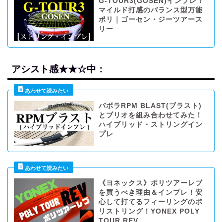
G-TOUR3(GOSEN)インプレ！
マイルド打感のバランス型万能
ポリ｜ゴーセン・ジーツアース
リー
アシスト感★★☆中：
バボラRPM BLAST(ブラスト)
とブリオを組み合わせてみた！
ハイブリッド・ストリングイン
プレ
《ヨネックス》ポリツアーレブ
を買うべき理由＆インプレ！安
心して打てるフィーリングのポ
リストリング！YONEX POLY
TOUR REV