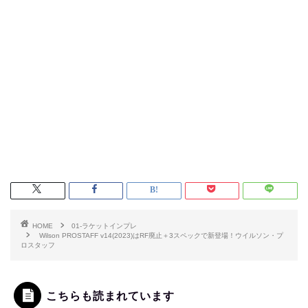
HOME
01-ラケットインプレ
Wilson PROSTAFF v14(2023)はRF廃止＋3スペックで新登場！ウイルソン・プ
ロスタッフ
こちらも読まれています