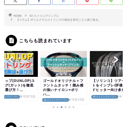
HOME
02-ストリングインプレ
【コラム】ポリエステルストリングの進化を世代ごとに振り返る。
こちらも読まれています
ロップ(DUNLOP)ス
ゴールドオリジナル＋フ
【ソリンコ】ツアー
リング(ガット)を徹底
ァントムタッチ！掴み感
トをインプレ/評価！
＆選び方！...
の強いナイロン×ポリ
ドヒッター向け多角形.
ハ...
2020年10月13日
2022年3月
-ストリングインプレ
02-ストリングインプレ
2022年10月25日
02-ストリングインプレ